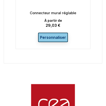
 en
Connecteur mural réglable
À partir de
29,03 €
Prix
Personnaliser