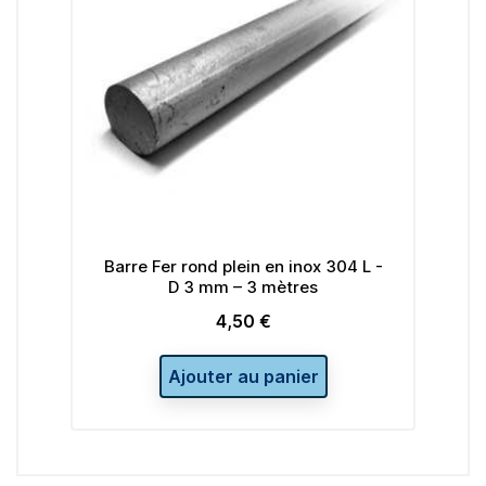
L D
Barre Fer rond plein en inox 304 L -
Ba
D 3 mm – 3 mètres
4,50 €
Prix
Ajouter au panier