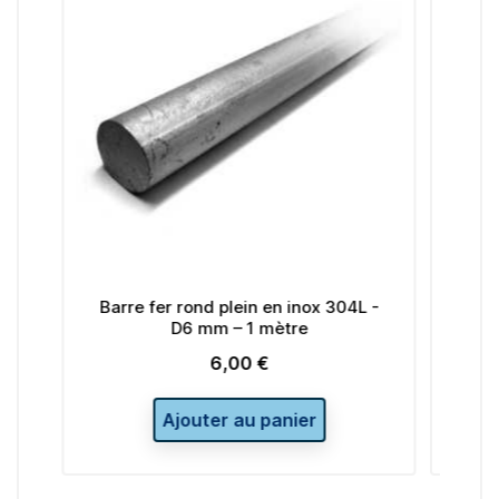
rond plein en inox 304L -
Barre fer rond plein en in
6 mm – 1 mètre
D16 mm – 1 mètr
6,00 €
35,00 €
Prix
Prix
outer au panier
Ajouter au panie