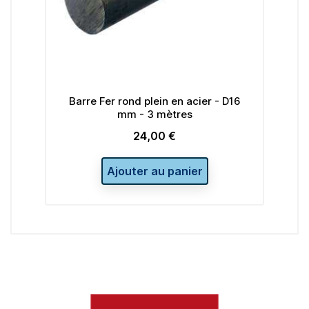
18
Barre Fer rond plein en acier - D16
Bar
mm - 3 mètres
24,00 €
Prix
Ajouter au panier