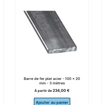
fer plat acier - 100 x 20
Barre de fer plat acier - 
mm - 3 mètres
- 3 mètres
234,00 €
21,00 €
Prix
Prix
artir de
outer au panier
Ajouter au panie