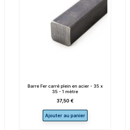
Barre Fer carré plein en acier - 35 x
Barre Fer carré 
35 - 1 mètre
30 -
37,50 €
23
Prix
Pr
Ajouter au panier
Ajouter