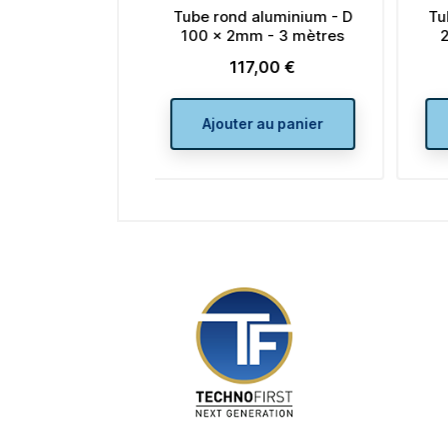
rond aluminium - D
Tube rond aluminium - D
x 2mm - 3 mètres
20 x 2mm - 3 mètres
117,00 €
30,00 €
Prix
Prix
jouter au panier
Ajouter au panier