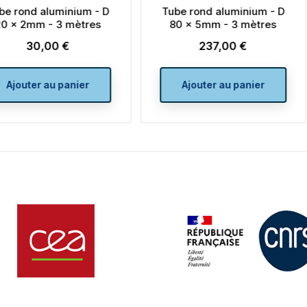
Tube rond aluminium - D
Tube rond aluminium - 
80 x 5mm - 3 mètres
25 x 2mm - 3 mètres
237,00 €
33,00 €
Prix
Prix
Ajouter au panier
Ajouter au panier