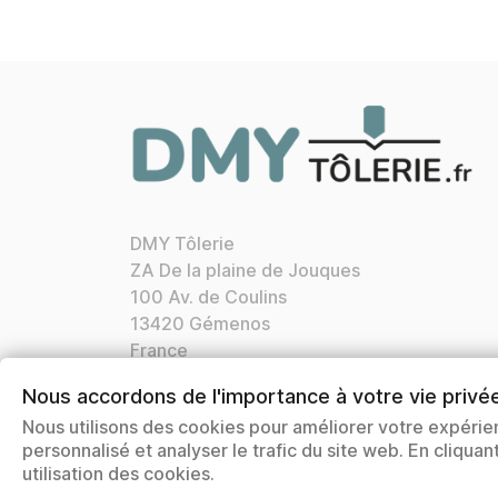
DMY Tôlerie
ZA De la plaine de Jouques
100 Av. de Coulins
13420 Gémenos
France
Appelez-nous :
04 42 72 21 76
Nous accordons de l'importance à votre vie privé
Nos horaires:
Lun. Ven. 8h30 12h00 13h30
Nous utilisons des cookies pour améliorer votre expérie
17h00
personnalisé et analyser le trafic du site web. En cliqua
Courriel:
contact@dmytolerie.fr
utilisation des cookies.