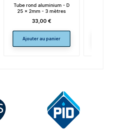
D
Tube rond aluminium - D
Tube rond alu
50 x 2mm - 3 mètres
40 x 2mm - 
57,00 €
40,50
Prix
Prix
Ajouter au panier
Ajouter au 