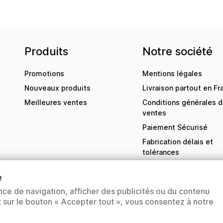
Produits
Notre société
Promotions
Mentions légales
Nouveaux produits
Livraison partout en Fr
Meilleures ventes
Conditions générales 
ventes
Paiement Sécurisé
Fabrication délais et
tolérances
Contactez-nous
e
sitemap
nce de navigation, afficher des publicités ou du contenu
Magasins
nt sur le bouton « Accepter tout », vous consentez à notre