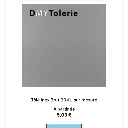
Tôle Inox Brut 304 L sur mesure
Pliage en L 
brut 3
À partir de
5,03 €
Prix