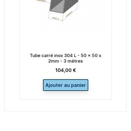
Tube carré inox 304 L - 50 x 50 x
Tube carré 
2mm - 3 mètres
m
104,00 €
Prix
Ajouter au panier
Ajo