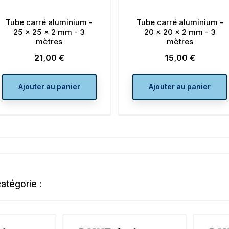
Tube carré aluminium -
Tube carré aluminium -
25 x 25 x 2 mm - 3
20 x 20 x 2 mm - 3
mètres
mètres
21,00 €
15,00 €
Prix
Prix
Ajouter au panier
Ajouter au panier
atégorie :