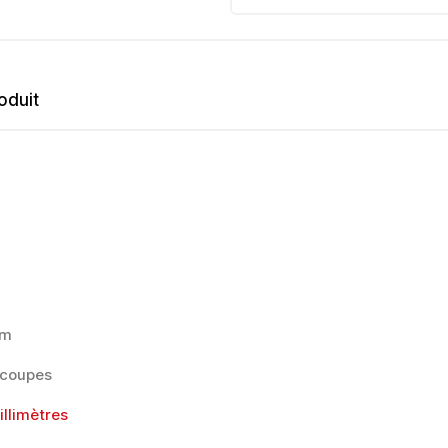
oduit
mm
 coupes
llimètres