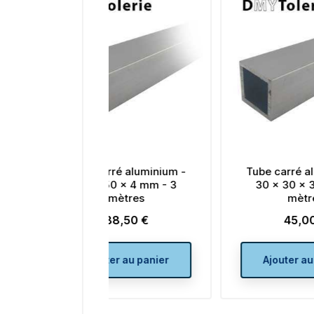
arré aluminium -
Tube carré aluminium -
 50 x 4 mm - 3
30 x 30 x 3 mm - 3
mètres
mètres
88,50 €
45,00 €
Prix
Prix
uter au panier
Ajouter au panier