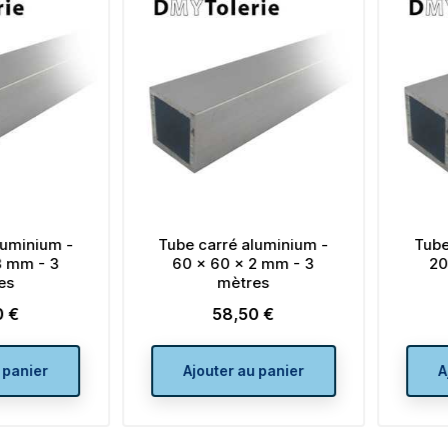
Tube carré aluminium -
Tube carré aluminium -
60 x 60 x 2 mm - 3
20 x 20 x 2 mm - 3
mètres
mètres
58,50 €
15,00 €
Prix
Prix
Ajouter au panier
Ajouter au panier