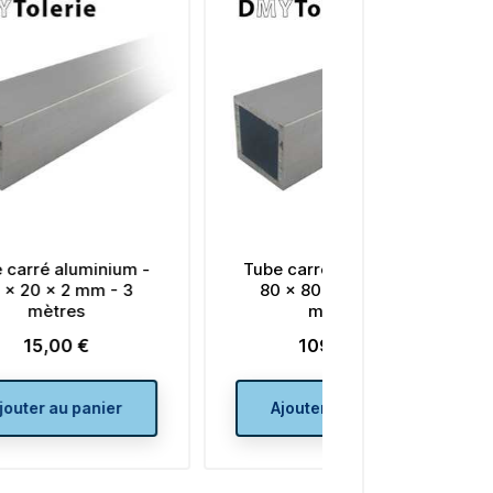
Tube carré aluminium -
Tube carré alum
80 x 80 x 3 mm - 3
100 x 100 x 4 
mètres
mètres
109,50 €
184,50 
Prix
Prix
Ajouter au panier
Ajouter au pa