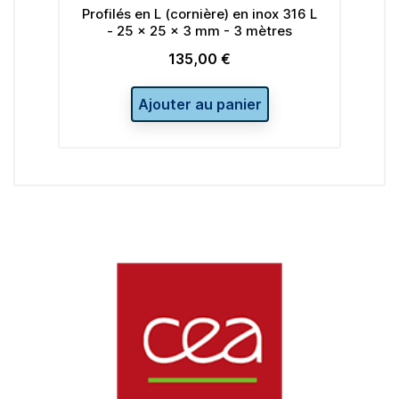
s en L (cornière) en inox 316 L
Profilés en L (cornière
25 x 25 x 3 mm - 3 mètres
- 35 x 35 x 4 mm 
135,00 €
183,00 
Prix
Prix
Ajouter au panier
Ajouter au p