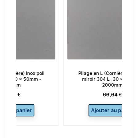
poli
Pliage en L (Cornière) Inox poli
m -
miroir 304 L- 30 x 30mm -
2000mm
66,64 €
Prix
Ajouter au panier