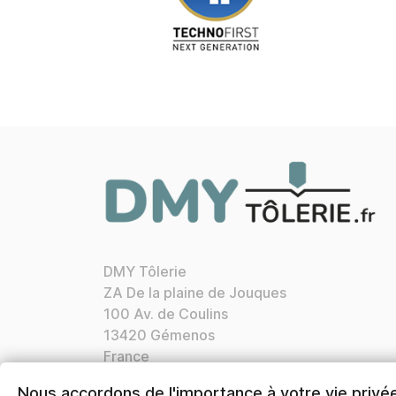
DMY Tôlerie
ZA De la plaine de Jouques
100 Av. de Coulins
13420 Gémenos
France
Appelez-nous :
04 42 72 21 76
Nous accordons de l'importance à votre vie privé