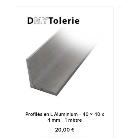
 L Aluminium - 40 x 40 x
Profilés en L en Aluminium -
 mm - 1 mètre
x 2 mm - 1 mètre
20,00 €
12,00 €
Prix
Prix